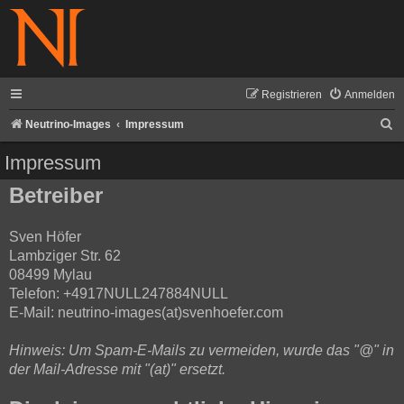
Registrieren
Anmelden
S
Neutrino-Images
Impressum
u
Impressum
c
Betreiber
h
e
Sven Höfer
Lambziger Str. 62
08499 Mylau
Telefon: +4917NULL247884NULL
E-Mail: neutrino-images(at)svenhoefer.com
Hinweis: Um Spam-E-Mails zu vermeiden, wurde das "@" in
der Mail-Adresse mit "(at)" ersetzt.