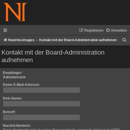
Registrieren
Anmelden
S
Neutrino-Images
Kontakt mit der Board-Administration aufnehmen
u
Kontakt mit der Board-Administration
c
aufnehmen
h
e
Empfänger:
Administrator
Deine E-Mail-Adresse:
Dein Name:
Betreff:
Nachrichtentext: