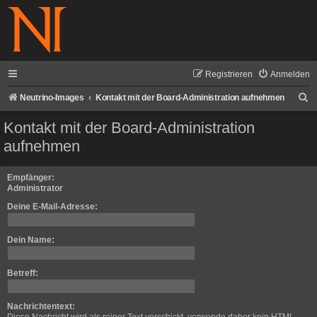
Registrieren
Anmelden
S
Neutrino-Images
Kontakt mit der Board-Administration aufnehmen
u
Kontakt mit der Board-Administration
c
aufnehmen
h
e
Empfänger:
Administrator
Deine E-Mail-Adresse:
Dein Name:
Betreff:
Nachrichtentext: