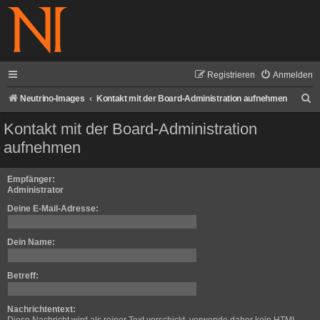
Registrieren
Anmelden
S
Neutrino-Images
Kontakt mit der Board-Administration aufnehmen
u
Kontakt mit der Board-Administration
c
aufnehmen
h
e
Empfänger:
Administrator
Deine E-Mail-Adresse:
Dein Name:
Betreff:
Nachrichtentext: