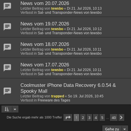
News vom 20.07.2026
Letzter Beitrag von
tewsbo
«
Di 21. Jul 2026, 10:13
Verfasst in
Sat- und Transponder-News von tewsbo
News vom 19.07.2026
Letzter Beitrag von
tewsbo
«
Di 21. Jul 2026, 10:12
Verfasst in
Sat- und Transponder-News von tewsbo
News vom 18.07.2026
Letzter Beitrag von
tewsbo
«
Di 21. Jul 2026, 10:11
Verfasst in
Sat- und Transponder-News von tewsbo
News vom 17.07.2026
Letzter Beitrag von
tewsbo
«
Di 21. Jul 2026, 10:11
Verfasst in
Sat- und Transponder-News von tewsbo
Coolmuster iPhone Data Recovery 6.0.54 &
Spooky Mall
Letzter Beitrag von
trapped
«
So 19. Jul 2026, 10:45
Verfasst in
Freeware des Tages
Seite
1
von
40
1
2
3
4
5
40
Nä
Die Suche ergab mehr als 1000 Treffer
…
Gehe zu