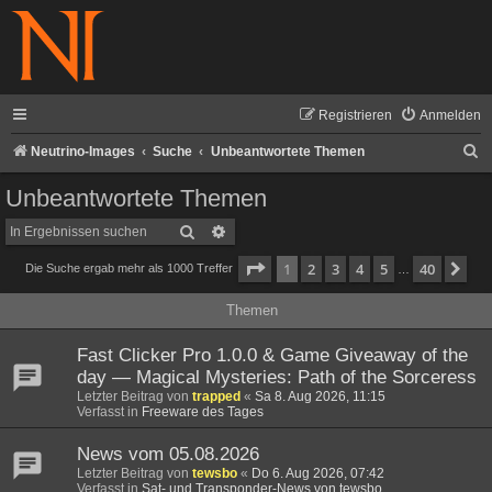
Registrieren
Anmelden
S
Neutrino-Images
Suche
Unbeantwortete Themen
u
Unbeantwortete Themen
c
Suche
Erweiterte Suche
h
Seite
1
von
40
1
2
3
4
5
40
Nä
Die Suche ergab mehr als 1000 Treffer
e
…
Themen
Fast Clicker Pro 1.0.0 & Game Giveaway of the
day — Magical Mysteries: Path of the Sorceress
Letzter Beitrag von
trapped
«
Sa 8. Aug 2026, 11:15
Verfasst in
Freeware des Tages
News vom 05.08.2026
Letzter Beitrag von
tewsbo
«
Do 6. Aug 2026, 07:42
Verfasst in
Sat- und Transponder-News von tewsbo