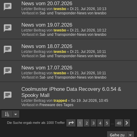
News vom 20.07.2026
Letzter Beitrag von
tewsbo
«
Di 21. Jul 2026, 10:13
Verfasst in
Sat- und Transponder-News von tewsbo
News vom 19.07.2026
Letzter Beitrag von
tewsbo
«
Di 21. Jul 2026, 10:12
Verfasst in
Sat- und Transponder-News von tewsbo
News vom 18.07.2026
Letzter Beitrag von
tewsbo
«
Di 21. Jul 2026, 10:11
Verfasst in
Sat- und Transponder-News von tewsbo
News vom 17.07.2026
Letzter Beitrag von
tewsbo
«
Di 21. Jul 2026, 10:11
Verfasst in
Sat- und Transponder-News von tewsbo
Coolmuster iPhone Data Recovery 6.0.54 &
Spooky Mall
Letzter Beitrag von
trapped
«
So 19. Jul 2026, 10:45
Verfasst in
Freeware des Tages
Seite
1
von
40
1
2
3
4
5
40
Nä
Die Suche ergab mehr als 1000 Treffer
…
Gehe zu