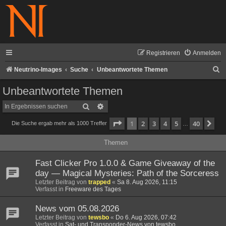
Registrieren
Anmelden
S
Neutrino-Images
Suche
Unbeantwortete Themen
u
Unbeantwortete Themen
c
Suche
Erweiterte Suche
h
Seite
1
von
40
1
2
3
4
5
40
Nä
Die Suche ergab mehr als 1000 Treffer
e
…
Themen
Fast Clicker Pro 1.0.0 & Game Giveaway of the
day — Magical Mysteries: Path of the Sorceress
Letzter Beitrag von
trapped
«
Sa 8. Aug 2026, 11:15
Verfasst in
Freeware des Tages
News vom 05.08.2026
Letzter Beitrag von
tewsbo
«
Do 6. Aug 2026, 07:42
Verfasst in
Sat- und Transponder-News von tewsbo