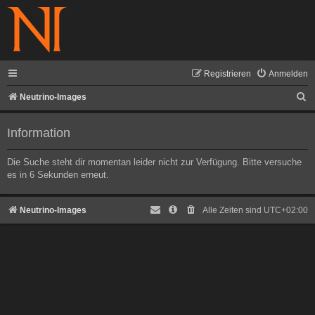
Registrieren
Anmelden
S
Neutrino-Images
u
Information
c
h
Die Suche steht dir momentan leider nicht zur Verfügung. Bitte versuche
e
es in 6 Sekunden erneut.
Neutrino-Images
Alle Zeiten sind
UTC+02:00