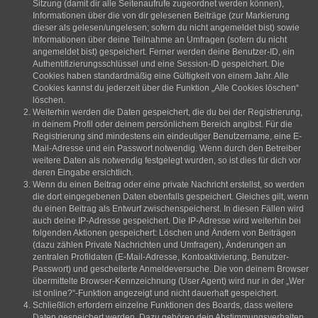
Sitzung (damit dir alle Seitenaufrufe zugeordnet werden können),
Informationen über die von dir gelesenen Beiträge (zur Markierung
dieser als gelesen/ungelesen; sofern du nicht angemeldet bist) sowie
Informationen über deine Teilnahme an Umfragen (sofern du nicht
angemeldet bist) gespeichert. Ferner werden deine Benutzer-ID, ein
Authentifizierungsschlüssel und eine Session-ID gespeichert. Die
Cookies haben standardmäßig eine Gültigkeit von einem Jahr. Alle
Cookies kannst du jederzeit über die Funktion „Alle Cookies löschen“
löschen.
Weiterhin werden die Daten gespeichert, die du bei der Registrierung,
in deinem Profil oder deinem persönlichem Bereich angibst. Für die
Registrierung sind mindestens ein eindeutiger Benutzername, eine E-
Mail-Adresse und ein Passwort notwendig. Wenn durch den Betreiber
weitere Daten als notwendig festgelegt wurden, so ist dies für dich vor
deren Eingabe ersichtlich.
Wenn du einen Beitrag oder eine private Nachricht erstellst, so werden
die dort eingegebenen Daten ebenfalls gespeichert. Gleiches gilt, wenn
du einen Beitrag als Entwurf zwischenspeicherst. In diesen Fällen wird
auch deine IP-Adresse gespeichert. Die IP-Adresse wird weiterhin bei
folgenden Aktionen gespeichert: Löschen und Ändern von Beiträgen
(dazu zählen Private Nachrichten und Umfragen), Änderungen an
zentralen Profildaten (E-Mail-Adresse, Kontoaktivierung, Benutzer-
Passwort) und gescheiterte Anmeldeversuche. Die von deinem Browser
übermittelte Browser-Kennzeichnung (User Agent) wird nur in der „Wer
ist online?“-Funktion angezeigt und nicht dauerhaft gespeichert.
Schließlich erfordern einzelne Funktionen des Boards, dass weitere
Daten gespeichert werden. Dazu gehören dein Abstimmungsverhalten