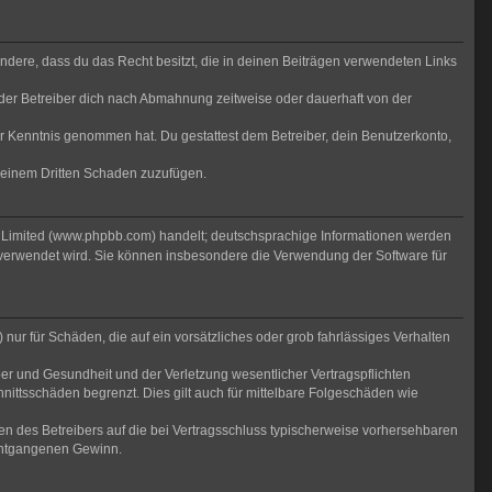
sondere, dass du das Recht besitzt, die in deinen Beiträgen verwendeten Links
der Betreiber dich nach Abmahnung zeitweise oder dauerhaft von der
 zur Kenntnis genommen hat. Du gestattest dem Betreiber, dein Benutzerkonto,
r einem Dritten Schaden zuzufügen.
B Limited (www.phpbb.com) handelt; deutschsprachige Informationen werden
 verwendet wird. Sie können insbesondere die Verwendung der Software für
nur für Schäden, die auf ein vorsätzliches oder grob fahrlässiges Verhalten
er und Gesundheit und der Verletzung wesentlicher Vertragspflichten
nittsschäden begrenzt. Dies gilt auch für mittelbare Folgeschäden wie
n des Betreibers auf die bei Vertragsschluss typischerweise vorhersehbaren
 entgangenen Gewinn.