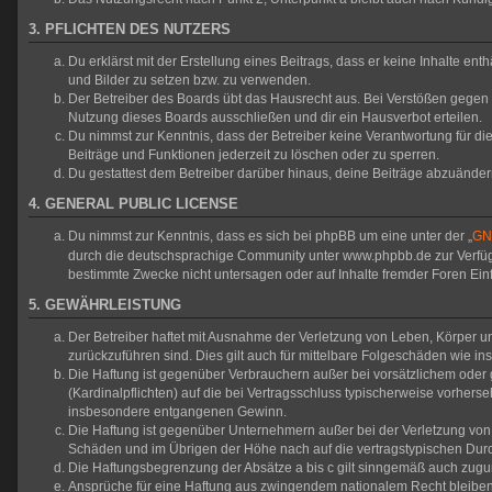
3. PFLICHTEN DES NUTZERS
Du erklärst mit der Erstellung eines Beitrags, dass er keine Inhalte en
und Bilder zu setzen bzw. zu verwenden.
Der Betreiber des Boards übt das Hausrecht aus. Bei Verstößen gegen
Nutzung dieses Boards ausschließen und dir ein Hausverbot erteilen.
Du nimmst zur Kenntnis, dass der Betreiber keine Verantwortung für die 
Beiträge und Funktionen jederzeit zu löschen oder zu sperren.
Du gestattest dem Betreiber darüber hinaus, deine Beiträge abzuänder
4. GENERAL PUBLIC LICENSE
Du nimmst zur Kenntnis, dass es sich bei phpBB um eine unter der „
GNU
durch die deutschsprachige Community unter www.phpbb.de zur Verfügun
bestimmte Zwecke nicht untersagen oder auf Inhalte fremder Foren Ei
5. GEWÄHRLEISTUNG
Der Betreiber haftet mit Ausnahme der Verletzung von Leben, Körper und
zurückzuführen sind. Dies gilt auch für mittelbare Folgeschäden wie
Die Haftung ist gegenüber Verbrauchern außer bei vorsätzlichem oder 
(Kardinalpflichten) auf die bei Vertragsschluss typischerweise vorher
insbesondere entgangenen Gewinn.
Die Haftung ist gegenüber Unternehmern außer bei der Verletzung von 
Schäden und im Übrigen der Höhe nach auf die vertragstypischen Durc
Die Haftungsbegrenzung der Absätze a bis c gilt sinngemäß auch zuguns
Ansprüche für eine Haftung aus zwingendem nationalem Recht bleiben