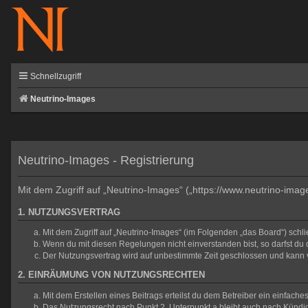
Schnellzugriff
Neutrino-Images
Neutrino-Images - Registrierung
Mit dem Zugriff auf „Neutrino-Images“ („https://www.neutrino-ima
1. NUTZUNGSVERTRAG
Mit dem Zugriff auf „Neutrino-Images“ (im Folgenden „das Board“) sch
Wenn du mit diesen Regelungen nicht einverstanden bist, so darfst du d
Der Nutzungsvertrag wird auf unbestimmte Zeit geschlossen und kann v
2. EINRÄUMUNG VON NUTZUNGSRECHTEN
Mit dem Erstellen eines Beitrags erteilst du dem Betreiber ein einfac
Das Nutzungsrecht nach Punkt 2, Unterpunkt a bleibt auch nach Künd