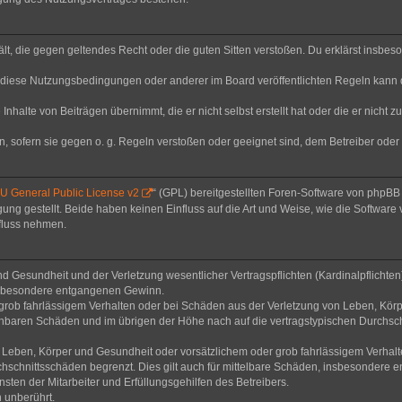
thält, die gegen geltendes Recht oder die guten Sitten verstoßen. Du erklärst insbe
 diese Nutzungsbedingungen oder anderer im Board veröffentlichten Regeln kann 
Inhalte von Beiträgen übernimmt, die er nicht selbst erstellt hat oder die er nicht
n, sofern sie gegen o. g. Regeln verstoßen oder geeignet sind, dem Betreiber ode
 General Public License v2
“ (GPL) bereitgestellten Foren-Software von phpB
g gestellt. Beide haben keinen Einfluss auf die Art und Weise, wie die Software
nfluss nehmen.
 Gesundheit und der Verletzung wesentlicher Vertragspflichten (Kardinalpflichten) 
 insbesondere entgangenen Gewinn.
grob fahrlässigem Verhalten oder bei Schäden aus der Verletzung von Leben, Körp
sehbaren Schäden und im übrigen der Höhe nach auf die vertragstypischen Durchsch
Leben, Körper und Gesundheit oder vorsätzlichem oder grob fahrlässigem Verhalte
hschnittsschäden begrenzt. Dies gilt auch für mittelbare Schäden, insbesondere
ten der Mitarbeiter und Erfüllungsgehilfen des Betreibers.
 unberührt.