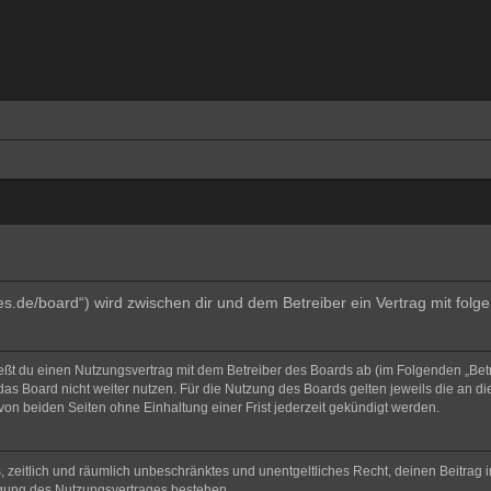
ges.de/board“) wird zwischen dir und dem Betreiber ein Vertrag mit fo
ließt du einen Nutzungsvertrag mit dem Betreiber des Boards ab (im Folgenden „Bet
as Board nicht weiter nutzen. Für die Nutzung des Boards gelten jeweils die an di
on beiden Seiten ohne Einhaltung einer Frist jederzeit gekündigt werden.
hes, zeitlich und räumlich unbeschränktes und unentgeltliches Recht, deinen Beitra
igung des Nutzungsvertrages bestehen.