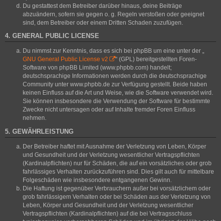
Du gestattest dem Betreiber darüber hinaus, deine Beiträge
abzuändern, sofern sie gegen o. g. Regeln verstoßen oder geeignet
sind, dem Betreiber oder einem Dritten Schaden zuzufügen.
4. GENERAL PUBLIC LICENSE
Du nimmst zur Kenntnis, dass es sich bei phpBB um eine unter der „
GNU General Public License v2
“ (GPL) bereitgestellten Foren-
Software von phpBB Limited (www.phpbb.com) handelt;
deutschsprachige Informationen werden durch die deutschsprachige
Community unter www.phpbb.de zur Verfügung gestellt. Beide haben
keinen Einfluss auf die Art und Weise, wie die Software verwendet wird.
Sie können insbesondere die Verwendung der Software für bestimmte
Zwecke nicht untersagen oder auf Inhalte fremder Foren Einfluss
nehmen.
5. GEWÄHRLEISTUNG
Der Betreiber haftet mit Ausnahme der Verletzung von Leben, Körper
und Gesundheit und der Verletzung wesentlicher Vertragspflichten
(Kardinalpflichten) nur für Schäden, die auf ein vorsätzliches oder grob
fahrlässiges Verhalten zurückzuführen sind. Dies gilt auch für mittelbare
Folgeschäden wie insbesondere entgangenen Gewinn.
Die Haftung ist gegenüber Verbrauchern außer bei vorsätzlichem oder
grob fahrlässigem Verhalten oder bei Schäden aus der Verletzung von
Leben, Körper und Gesundheit und der Verletzung wesentlicher
Vertragspflichten (Kardinalpflichten) auf die bei Vertragsschluss