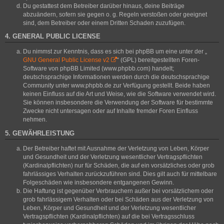
Du gestattest dem Betreiber darüber hinaus, deine Beiträge
abzuändern, sofern sie gegen o. g. Regeln verstoßen oder geeignet
sind, dem Betreiber oder einem Dritten Schaden zuzufügen.
4. GENERAL PUBLIC LICENSE
Du nimmst zur Kenntnis, dass es sich bei phpBB um eine unter der „
GNU General Public License v2
“ (GPL) bereitgestellten Foren-
Software von phpBB Limited (www.phpbb.com) handelt;
deutschsprachige Informationen werden durch die deutschsprachige
Community unter www.phpbb.de zur Verfügung gestellt. Beide haben
keinen Einfluss auf die Art und Weise, wie die Software verwendet wird.
Sie können insbesondere die Verwendung der Software für bestimmte
Zwecke nicht untersagen oder auf Inhalte fremder Foren Einfluss
nehmen.
5. GEWÄHRLEISTUNG
Der Betreiber haftet mit Ausnahme der Verletzung von Leben, Körper
und Gesundheit und der Verletzung wesentlicher Vertragspflichten
(Kardinalpflichten) nur für Schäden, die auf ein vorsätzliches oder grob
fahrlässiges Verhalten zurückzuführen sind. Dies gilt auch für mittelbare
Folgeschäden wie insbesondere entgangenen Gewinn.
Die Haftung ist gegenüber Verbrauchern außer bei vorsätzlichem oder
grob fahrlässigem Verhalten oder bei Schäden aus der Verletzung von
Leben, Körper und Gesundheit und der Verletzung wesentlicher
Vertragspflichten (Kardinalpflichten) auf die bei Vertragsschluss