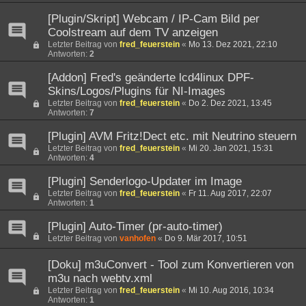
[Plugin/Skript] Webcam / IP-Cam Bild per
Coolstream auf dem TV anzeigen
Letzter Beitrag von
fred_feuerstein
«
Mo 13. Dez 2021, 22:10
Antworten:
2
[Addon] Fred's geänderte lcd4linux DPF-
Skins/Logos/Plugins für NI-Images
Letzter Beitrag von
fred_feuerstein
«
Do 2. Dez 2021, 13:45
Antworten:
7
[Plugin] AVM Fritz!Dect etc. mit Neutrino steuern
Letzter Beitrag von
fred_feuerstein
«
Mi 20. Jan 2021, 15:31
Antworten:
4
[Plugin] Senderlogo-Updater im Image
Letzter Beitrag von
fred_feuerstein
«
Fr 11. Aug 2017, 22:07
Antworten:
1
[Plugin] Auto-Timer (pr-auto-timer)
Letzter Beitrag von
vanhofen
«
Do 9. Mär 2017, 10:51
[Doku] m3uConvert - Tool zum Konvertieren von
m3u nach webtv.xml
Letzter Beitrag von
fred_feuerstein
«
Mi 10. Aug 2016, 10:34
Antworten:
1