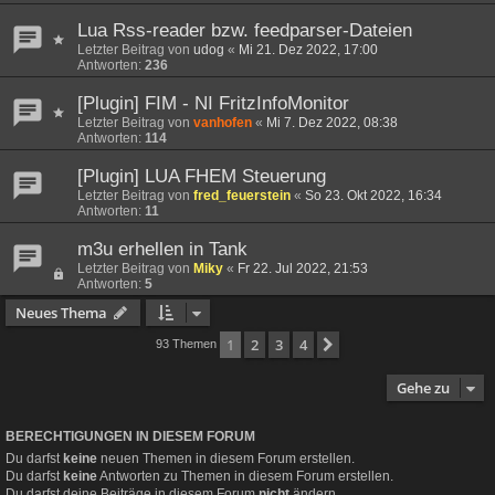
Lua Rss-reader bzw. feedparser-Dateien
Letzter Beitrag von
udog
«
Mi 21. Dez 2022, 17:00
Antworten:
236
[Plugin] FIM - NI FritzInfoMonitor
Letzter Beitrag von
vanhofen
«
Mi 7. Dez 2022, 08:38
Antworten:
114
[Plugin] LUA FHEM Steuerung
Letzter Beitrag von
fred_feuerstein
«
So 23. Okt 2022, 16:34
Antworten:
11
m3u erhellen in Tank
Letzter Beitrag von
Miky
«
Fr 22. Jul 2022, 21:53
Antworten:
5
Neues Thema
1
2
3
4
Nächste
93 Themen
Gehe zu
BERECHTIGUNGEN IN DIESEM FORUM
Du darfst
keine
neuen Themen in diesem Forum erstellen.
Du darfst
keine
Antworten zu Themen in diesem Forum erstellen.
Du darfst deine Beiträge in diesem Forum
nicht
ändern.