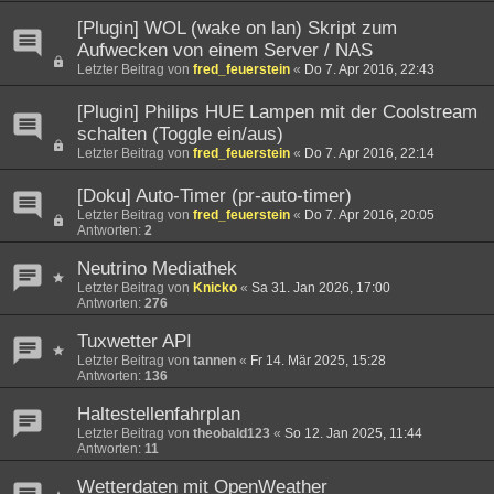
[Plugin] WOL (wake on lan) Skript zum
Aufwecken von einem Server / NAS
Letzter Beitrag von
fred_feuerstein
«
Do 7. Apr 2016, 22:43
[Plugin] Philips HUE Lampen mit der Coolstream
schalten (Toggle ein/aus)
Letzter Beitrag von
fred_feuerstein
«
Do 7. Apr 2016, 22:14
[Doku] Auto-Timer (pr-auto-timer)
Letzter Beitrag von
fred_feuerstein
«
Do 7. Apr 2016, 20:05
Antworten:
2
Neutrino Mediathek
Letzter Beitrag von
Knicko
«
Sa 31. Jan 2026, 17:00
Antworten:
276
Tuxwetter API
Letzter Beitrag von
tannen
«
Fr 14. Mär 2025, 15:28
Antworten:
136
Haltestellenfahrplan
Letzter Beitrag von
theobald123
«
So 12. Jan 2025, 11:44
Antworten:
11
Wetterdaten mit OpenWeather