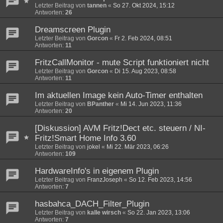
Letzter Beitrag von
tannen
«
So 27. Okt 2024, 15:12
Antworten:
26
Dreamscreen Plugin
Letzter Beitrag von
Gorcon
«
Fr 2. Feb 2024, 08:51
Antworten:
11
FritzCallMonitor - mute Script funktioniert nicht
Letzter Beitrag von
Gorcon
«
Di 15. Aug 2023, 08:58
Antworten:
11
Im aktuellen Image kein Auto-Timer enthalten
Letzter Beitrag von
BPanther
«
Mi 14. Jun 2023, 11:36
Antworten:
20
[Diskussion] AVM Fritz!Dect etc. steuern / NI-
Fritz!Smart Home Info 3.60
Letzter Beitrag von
jokel
«
Mi 22. Mär 2023, 06:26
Antworten:
109
HardwareInfo's in eigenem Plugin
Letzter Beitrag von
FranzJoseph
«
So 12. Feb 2023, 14:56
Antworten:
7
hasbahca_DACH_Filter_Plugin
Letzter Beitrag von
kalle wirsch
«
So 22. Jan 2023, 13:06
Antworten:
7