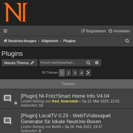
Registrieren
Anmelden
S
Neutrino-Images
Allgemein
Plugins
u
Plugins
c
Suche
Erweiterte Suche
Neues Thema
h
1
2
3
4
Nächste
93 Themen
e
Themen
[Plugin] NI-Fritz!Smart Home Info V4.04
Letzter Beitrag von
fred_feuerstein
«
Sa 15. Mär 2025, 22:01
Antworten:
12
[Plugin] LocalTV 0.23 - WebTV/ubouquet
Generator für lokale Neutrino-Boxen
Letzter Beitrag von
thc04
«
Sa 26. Feb 2022, 19:37
Antworten:
9