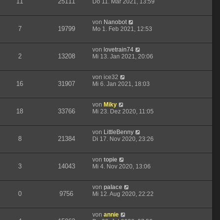
11
25111
Do 11. Mär 2021, 13:59
von
Nanobot
7
19799
Mo 1. Feb 2021, 12:53
von
lovetrain74
2
13208
Mi 13. Jan 2021, 20:06
von
ice32
16
31907
Mi 6. Jan 2021, 18:03
von
Miky
18
33766
Mi 23. Dez 2020, 11:05
von
LittleBenny
8
21384
Di 17. Nov 2020, 23:26
von
topie
3
14043
Mi 4. Nov 2020, 13:06
von
palace
0
9756
Mi 12. Aug 2020, 22:22
von
annie