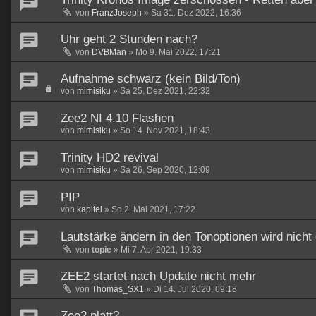
von
FranzJoseph
»
Sa 31. Dez 2022, 16:36
Uhr geht 2 Stunden nach?
von
DVBMan
»
Mo 9. Mai 2022, 17:21
Aufnahme schwarz (kein Bild/Ton)
von
mimisiku
»
Sa 25. Dez 2021, 22:32
Zee2 NI 4.10 Flashen
von
mimisiku
»
So 14. Nov 2021, 18:43
Trinity HD2 revival
von
mimisiku
»
Sa 26. Sep 2020, 12:09
PIP
von
kapitel
»
So 2. Mai 2021, 17:22
Lautstärke ändern in den Tonoptionen wird nicht
von
topie
»
Mi 7. Apr 2021, 19:33
ZEE2 startet nach Update nicht mehr
von
Thomas_SX1
»
Di 14. Jul 2020, 09:18
Zee2 platt?