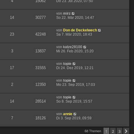
4
15062
Do 23. Jul 2020, 07:50
von
mirz
14
30277
So 22. Mär 2020, 14:47
von
Don de Deckelwech
23
42248
Sa 7. Mär 2020, 18:43
von
katze28100
3
13837
Mi 26. Feb 2020, 15:20
von
topie
17
31555
Di 24. Dez 2019, 12:21
von
topie
2
12350
Mo 23. Sep 2019, 17:03
von
topie
14
28514
So 8. Sep 2019, 15:57
von
annie
7
18126
Di 3. Sep 2019, 09:59
1
2
3
N
68 Themen