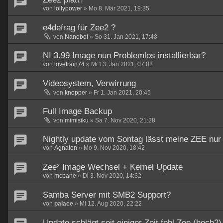
von
lollypower
»
Mo 8. Mär 2021, 19:35
e4defrag für Zee2 ?
von
Nanobot
»
So 31. Jan 2021, 17:48
NI 3.99 Image nun Problemlos installierbar?
von
lovetrain74
»
Mi 13. Jan 2021, 07:02
Videosystem, Verwirrung
von
knopper
»
Fr 1. Jan 2021, 20:45
Full Image Backup
von
mimisiku
»
Sa 7. Nov 2020, 21:28
Nightly update vom Sontag lässt meine ZEE nur
von
Agnaton
»
Mo 9. Nov 2020, 18:42
Zee² Image Wechsel + Kernel Update
von
mcbane
»
Di 3. Nov 2020, 14:32
Samba Server mit SMB2 Support?
von
palace
»
Mi 12. Aug 2020, 22:22
Update schlägt seit einiger Zeit fehl Zee (hoch2)