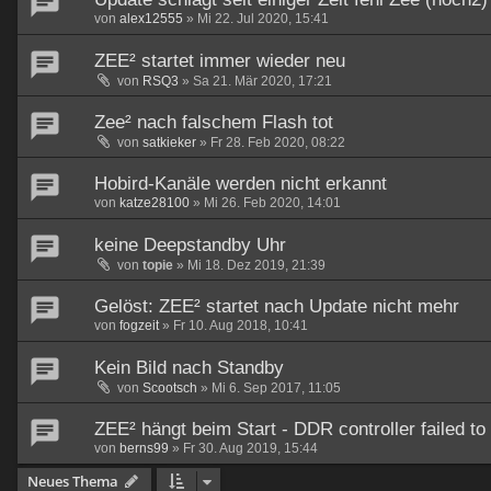
von
alex12555
»
Mi 22. Jul 2020, 15:41
ZEE² startet immer wieder neu
von
RSQ3
»
Sa 21. Mär 2020, 17:21
Zee² nach falschem Flash tot
von
satkieker
»
Fr 28. Feb 2020, 08:22
Hobird-Kanäle werden nicht erkannt
von
katze28100
»
Mi 26. Feb 2020, 14:01
keine Deepstandby Uhr
von
topie
»
Mi 18. Dez 2019, 21:39
Gelöst: ZEE² startet nach Update nicht mehr
von
fogzeit
»
Fr 10. Aug 2018, 10:41
Kein Bild nach Standby
von
Scootsch
»
Mi 6. Sep 2017, 11:05
ZEE² hängt beim Start - DDR controller failed to i
von
berns99
»
Fr 30. Aug 2019, 15:44
Neues Thema