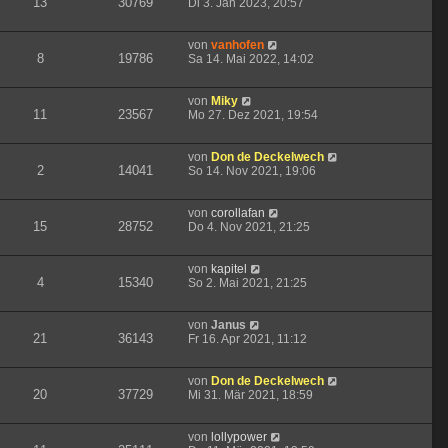
13
30769
Di 3. Jan 2023, 20:57
von
vanhofen
8
19786
Sa 14. Mai 2022, 14:02
von
Miky
11
23567
Mo 27. Dez 2021, 19:54
von
Don de Deckelwech
2
14041
So 14. Nov 2021, 19:06
von
corollafan
15
28752
Do 4. Nov 2021, 21:25
von
kapitel
4
15340
So 2. Mai 2021, 21:25
von
Janus
21
36143
Fr 16. Apr 2021, 11:12
von
Don de Deckelwech
20
37729
Mi 31. Mär 2021, 18:59
von
lollypower