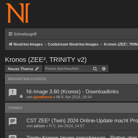
Schnellzugriff
Neutrino-Images
Coolstream Neutrino-Images
Kronos (ZEE², TRIN
Kronos (ZEE², TRINITY v2)
Suche
Erweiterte Such
Neues Thema
BEKANNTMACHUNGEN
NI-Image 3.60 (Kronos) - Downloadlinks
von
gandharva
»
Mi 6. Apr 2016, 18:34
THEMEN
CST ZEE² (Twin) 2024 Online-Update macht Pr
von
adison
»
Fr 5. Jan 2024, 14:57
Trinity Kronos Image zerschossen - Retten aber