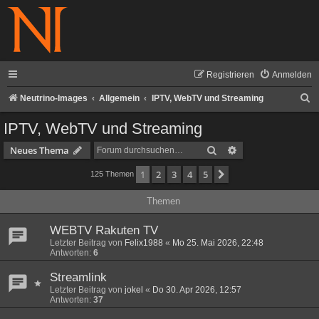
Registrieren
Anmelden
S
Neutrino-Images
Allgemein
IPTV, WebTV und Streaming
u
IPTV, WebTV und Streaming
c
Suche
Erweiterte Suche
Neues Thema
h
1
2
3
4
5
Nächste
125 Themen
e
Themen
WEBTV Rakuten TV
Letzter Beitrag von
Felix1988
«
Mo 25. Mai 2026, 22:48
Antworten:
6
Streamlink
Letzter Beitrag von
jokel
«
Do 30. Apr 2026, 12:57
Antworten:
37