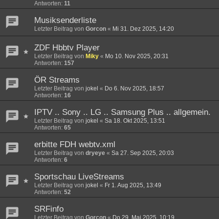
Antworten:
11
Musiksenderliste
Letzter Beitrag von
Gorcon
«
Mi 31. Dez 2025, 14:20
ZDF Hbbtv Player
Letzter Beitrag von
Miky
«
Mo 10. Nov 2025, 20:31
Antworten:
157
ÖR Streams
Letzter Beitrag von
jokel
«
Do 6. Nov 2025, 18:57
Antworten:
16
IPTV .. Sony .. LG .. Samsung Plus .. allgemein.
Letzter Beitrag von
jokel
«
Sa 18. Okt 2025, 13:51
Antworten:
65
erbitte FDH webtv.xml
Letzter Beitrag von
dryeye
«
Sa 27. Sep 2025, 20:03
Antworten:
6
Sportschau LiveStreams
Letzter Beitrag von
jokel
«
Fr 1. Aug 2025, 13:49
Antworten:
52
SRFinfo
Letzter Beitrag von
Gorcon
«
Do 29. Mai 2025, 10:19