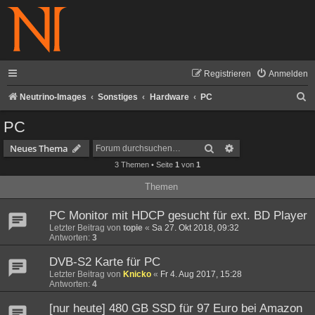
Registrieren
Anmelden
S
Neutrino-Images
Sonstiges
Hardware
PC
u
PC
c
Suche
Erweiterte Suche
Neues Thema
h
3 Themen • Seite
1
von
1
e
Themen
PC Monitor mit HDCP gesucht für ext. BD Player
Letzter Beitrag von
topie
«
Sa 27. Okt 2018, 09:32
Antworten:
3
DVB-S2 Karte für PC
Letzter Beitrag von
Knicko
«
Fr 4. Aug 2017, 15:28
Antworten:
4
[nur heute] 480 GB SSD für 97 Euro bei Amazon