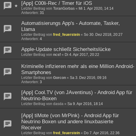
[App] C00li-Rec / Timer für iOS
Letzter Beitrag von
ToranGorbas
«
Mi 1. Apr 2020, 14:14
Antworten:
31
Automatisierungs App's - Automate, Tasker,
Llama
Letzter Beitrag von
fred_feuerstein
«
So 30. Dez 2018, 20:27
Antworten:
4
Apple-Update schließt Sicherheitslücke
Letzter Beitrag von
ncsf
«
Di 4. Apr 2017, 20:22
Kriminelle infizieren mehr als eine Million Android-
Smartphones
Letzter Beitrag von
Gorcon
«
Sa 3. Dez 2016, 09:16
Antworten:
3
[App] Cool.TV (von JAventinus) - Android App für
Neutrino-Boxen
Letzter Beitrag von
dasda
«
Sa 9. Apr 2016, 18:14
[App] tiMote (von MrPink) - Android App für
Neutrino Boxen und andere linuxbasierte
Receiver
Letzter Beitrag von
fred_feuerstein
«
Do 7. Apr 2016, 22:36