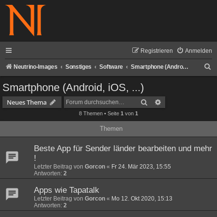
Registrieren
Anmelden
S
Neutrino-Images
Sonstiges
Software
Smartphone (Android, iOS, ...)
u
Smartphone (Android, iOS, ...)
c
Suche
Erweiterte Suche
Neues Thema
h
8 Themen • Seite
1
von
1
e
Themen
Beste App für Sender länder bearbeiten und mehr
!
Letzter Beitrag von
Gorcon
«
Fr 24. Mär 2023, 15:55
Antworten:
2
Apps wie Tapatalk
Letzter Beitrag von
Gorcon
«
Mo 12. Okt 2020, 15:13
Antworten:
2