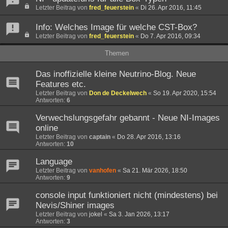
Letzter Beitrag von
fred_feuerstein
«
Di 26. Apr 2016, 11:45
Info: Welches Image für welche CST-Box?
Letzter Beitrag von
fred_feuerstein
«
Do 7. Apr 2016, 09:34
Themen
Das inoffizielle kleine Neutrino-Blog. Neue
Features etc.
Letzter Beitrag von
Don de Deckelwech
«
So 19. Apr 2020, 15:54
Antworten:
6
Verwechslungsgefahr gebannt - Neue NI-Images
online
Letzter Beitrag von
captain
«
Do 28. Apr 2016, 13:16
Antworten:
10
Language
Letzter Beitrag von
vanhofen
«
Sa 21. Mär 2026, 18:50
Antworten:
9
console input funktioniert nicht (mindestens) bei
Nevis/Shiner images
Letzter Beitrag von
jokel
«
Sa 3. Jan 2026, 13:17
Antworten:
3