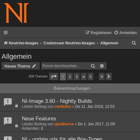
Registrieren
Anmelden
S
Neutrino-Images
Coolstream Neutrino-Images
Allgemein
u
Allgemein
c
Suche
Erweiterte Suche
Neues Thema
h
Seite
1
von
9
1
2
3
4
5
9
Nächste
209 Themen
e
…
Bekanntmachungen
NI-Image 3.60 - Nightly Builds
Letzter Beitrag von
vanhofen
«
Do 11. Jan 2018, 12:03
Neue Features
Letzter Beitrag von
gandharva
«
Do 1. Jun 2017, 11:09
Antworten:
2
NI - update.urls für alle Box-Typen