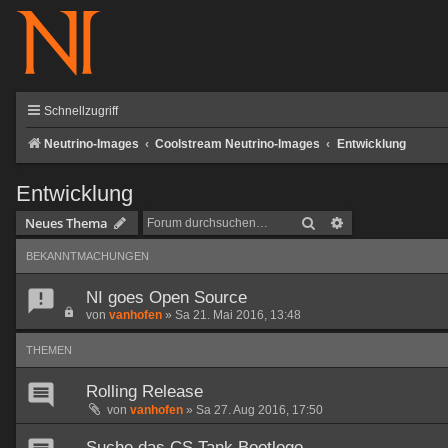
Schnellzugriff
Neutrino-Images
Coolstream Neutrino-Images
Entwicklung
Entwicklung
Suche
Erweiterte Such
Neues Thema
BEKANNTMACHUNGEN
NI goes Open Source
von
vanhofen
»
Sa 21. Mai 2016, 13:48
THEMEN
Rolling Release
von
vanhofen
»
Sa 27. Aug 2016, 17:50
Suche das CS Tank Bootlogo