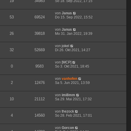
19
34983
So 18. Sep 2022, 17:15
von
Janus
53
69524
Do 15. Sep 2022, 15:52
von
Janus
26
39818
Mo 31. Jan 2022, 19:39
von
jokel
32
52669
Di 26. Okt 2021, 14:27
von
[MCP]
0
9583
So 3. Okt 2021, 18:45
von
vanhofen
2
12476
Sa 5. Jun 2021, 13:59
von
imi8mm
10
21112
Sa 29. Mai 2021, 17:32
von
thezock
4
14560
So 28. Feb 2021, 17:01
von
Gorcon