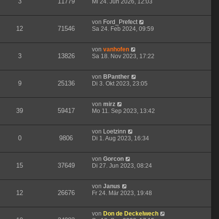
3
11779
Mi 24. Jun 2026, 12:03
von
Ford_Prefect
12
71546
Sa 24. Feb 2024, 09:59
von
vanhofen
3
13826
Sa 18. Nov 2023, 17:22
von
BPanther
9
25136
Di 3. Okt 2023, 23:05
von
mirz
39
59417
Mo 11. Sep 2023, 13:42
von
Loetzinn
0
9806
Di 1. Aug 2023, 16:34
von
Gorcon
15
37649
Di 27. Jun 2023, 08:24
von
Janus
12
26676
Fr 24. Mär 2023, 19:48
von
Don de Deckelwech