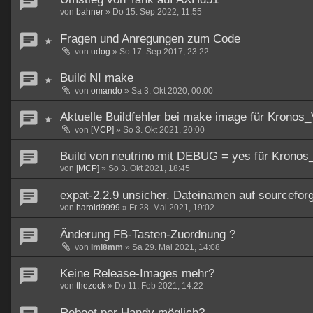
von
bahner
»
Do 15. Sep 2022, 11:55
Fragen und Anregungen zum Code
von
udog
»
So 17. Sep 2017, 23:22
Build NI make
von
omando
»
Sa 3. Okt 2020, 00:00
Aktuelle Buildfehler bei make image für Kronos
von
[MCP]
»
So 3. Okt 2021, 20:00
Build von neutrino mit DEBUG = yes für Kronos_
von
[MCP]
»
So 3. Okt 2021, 18:45
expat-2.2.9 unsicher. Dateinamen auf sourcefor
von
harold9999
»
Fr 28. Mai 2021, 19:02
Änderung FB-Tasten-Zuordnung ?
von
imi8mm
»
Sa 29. Mai 2021, 14:08
Keine Release-Images mehr?
von
thezock
»
Do 11. Feb 2021, 14:22
Reboot per Handy möglich?