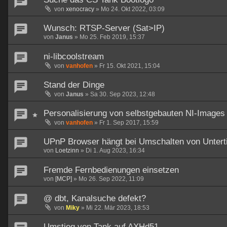
von
xenocracy
»
Mo 24. Okt 2022, 03:09
Wunsch: RTSP-Server (Sat>IP)
von
Janus
»
Mo 25. Feb 2019, 15:37
ni-libcoolstream
von
vanhofen
»
Fr 15. Okt 2021, 15:04
Stand der Dinge
von
Janus
»
Sa 30. Sep 2023, 12:48
Personalisierung von selbstgebauten NI-Images
von
vanhofen
»
Fr 1. Sep 2017, 15:59
UPnP Browser hängt bei Umschalten von Unterti
von
Loetzinn
»
Di 1. Aug 2023, 16:34
Fremde Fernbedienungen einsetzen
von
[MCP]
»
Mo 26. Sep 2022, 11:09
@ dbt, Kanalsuche defekt?
von
Miky
»
Mi 22. Mär 2023, 18:53
Umstieg von Tank auf AXHd51