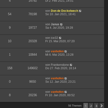
4
14792
Di 2. Feb 2021, 14:01
von
Don de Deckelwech
54
78198
So 10. Jan 2021, 18:41
von
Janus
9
19727
Sa 4. Jul 2020, 19:28
von
ice32
10
20328
Fr 15. Mai 2020, 07:20
von
vanhofen
1
10844
Mi 6. Mai 2020, 13:28
von
Frankenstone
158
149602
Do 27. Feb 2020, 16:14
von
vanhofen
0
9650
So 12. Jan 2020, 23:21
von
vanhofen
8
20236
Fr 10. Jan 2020, 00:52
1
2
3
N
56 Themen