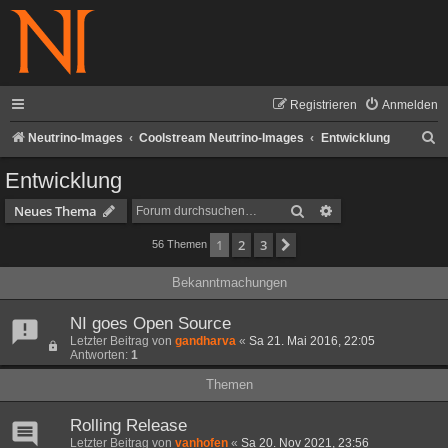
Registrieren
Anmelden
S
Neutrino-Images
Coolstream Neutrino-Images
Entwicklung
u
Entwicklung
c
Suche
Erweiterte Suche
Neues Thema
h
1
2
3
Nächste
56 Themen
e
Bekanntmachungen
NI goes Open Source
Letzter Beitrag von
gandharva
«
Sa 21. Mai 2016, 22:05
Antworten:
1
Themen
Rolling Release
Letzter Beitrag von
vanhofen
«
Sa 20. Nov 2021, 23:56