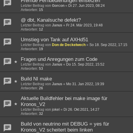
Fremde Fernbedienungen einsetzen
Letzter Beitrag von
Gorcon
«
Di 27. Jun 2023, 08:24
Antworten:
15
@ dbt, Kanalsuche defekt?
Letzter Beitrag von
Janus
«
Fr 24. Mär 2023, 19:48
Antworten:
12
Umstieg von Tank auf AXHd51
Letzter Beitrag von
Don de Deckelwech
«
So 18. Sep 2022, 17:15
Antworten:
19
Fragen und Anregungen zum Code
Letzter Beitrag von
Janus
«
Do 15. Sep 2022, 15:52
Antworten:
53
Build NI make
Letzter Beitrag von
Janus
«
Mo 31. Jan 2022, 19:39
Antworten:
26
Aktuelle Buildfehler bei make image für
Kronos_V2
Letzter Beitrag von
jokel
«
Di 26. Okt 2021, 14:27
Antworten:
32
Build von neutrino mit DEBUG = yes für
Kronos_V2 scheitert beim linken