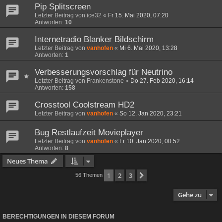
Pip Splitscreen
Letzter Beitrag von
ice32
«
Fr 15. Mai 2020, 07:20
Antworten:
10
Internetradio Blanker Bildschirm
Letzter Beitrag von
vanhofen
«
Mi 6. Mai 2020, 13:28
Antworten:
1
Verbesserungsvorschlag für Neutrino
Letzter Beitrag von
Frankenstone
«
Do 27. Feb 2020, 16:14
Antworten:
158
Crosstool Coolstream HD2
Letzter Beitrag von
vanhofen
«
So 12. Jan 2020, 23:21
Bug Restlaufzeit Movieplayer
Letzter Beitrag von
vanhofen
«
Fr 10. Jan 2020, 00:52
Antworten:
8
Neues Thema
1
2
3
Nächste
56 Themen
Gehe zu
BERECHTIGUNGEN IN DIESEM FORUM