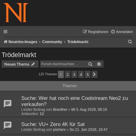
Registrieren
Anmelden
S
Neutrino-Images
Community
Trödelmarkt
u
Trödelmarkt
c
Suche
Erweiterte Suche
Neues Thema
h
1
2
3
4
5
Nächste
125 Themen
e
Themen
Suche: Wer hat noch eine Coolstream Neo2 zu
verkaufen?
Letzter Beitrag von
Branther
«
Mi 5. Aug 2026, 08:16
Antworten:
12
Suche: VU+ Zero 4K für Sat
Letzter Beitrag von
pierlars
«
So 21. Jun 2026, 18:47