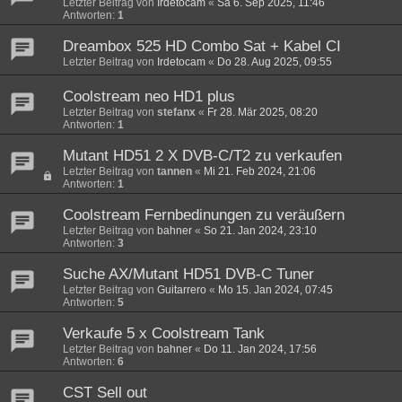
Letzter Beitrag von
Irdetocam
«
Sa 6. Sep 2025, 11:46
Antworten:
1
Dreambox 525 HD Combo Sat + Kabel CI
Letzter Beitrag von
Irdetocam
«
Do 28. Aug 2025, 09:55
Coolstream neo HD1 plus
Letzter Beitrag von
stefanx
«
Fr 28. Mär 2025, 08:20
Antworten:
1
Mutant HD51 2 X DVB-C/T2 zu verkaufen
Letzter Beitrag von
tannen
«
Mi 21. Feb 2024, 21:06
Antworten:
1
Coolstream Fernbedinungen zu veräußern
Letzter Beitrag von
bahner
«
So 21. Jan 2024, 23:10
Antworten:
3
Suche AX/Mutant HD51 DVB-C Tuner
Letzter Beitrag von
Guitarrero
«
Mo 15. Jan 2024, 07:45
Antworten:
5
Verkaufe 5 x Coolstream Tank
Letzter Beitrag von
bahner
«
Do 11. Jan 2024, 17:56
Antworten:
6
CST Sell out