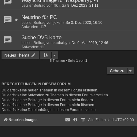
Wayland Image für Raspberrypi-4
Letzter Beitrag von
flk
«
Sa 9. Dez 2023, 21:11
Neutrino für PC
Letzter Beitrag von
jokel
«
So 3. Dez 2023, 16:10
Antworten:
117
Suche DVB Karte
Letzter Beitrag von
satbaby
«
Do 9. Mai 2019, 12:46
Antworten:
11
Neues Thema
5 Themen • Seite
1
von
1
Gehe zu
BERECHTIGUNGEN IN DIESEM FORUM
Du darfst
keine
neuen Themen in diesem Forum erstellen.
Du darfst
keine
Antworten zu Themen in diesem Forum erstellen.
Du darfst deine Beiträge in diesem Forum
nicht
ändern.
Du darfst deine Beiträge in diesem Forum
nicht
löschen.
Du darfst
keine
Dateianhänge in diesem Forum erstellen.
Neutrino-Images
Alle Zeiten sind
UTC+02:00