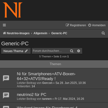
Registrieren
Anmelden
S
Neutrino-Images
Allgemein
Generic-PC
u
Generic-PC
c
Suche
Erweiterte Suche
Neues Thema
h
5 Themen • Seite
1
von
1
e
Themen
Ni für Smartphones+ATV-Boxen-
64+32+ATVS!Ready !
Letzter Beitrag von
Gorcon
«
Sa 28. Jun 2025, 10:36
Antworten:
14
neutrino2 für PC
Letzter Beitrag von
tannen
«
Fr 17. Mai 2024, 16:26