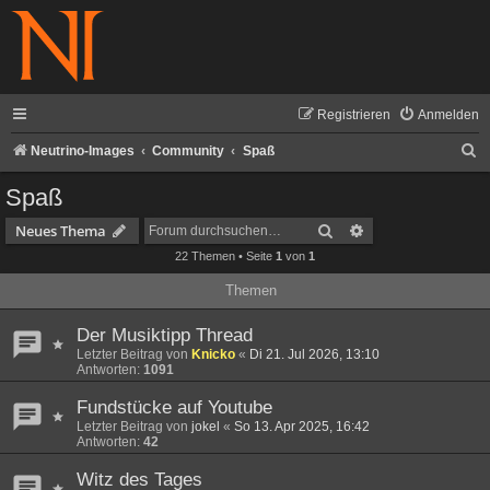
Registrieren
Anmelden
S
Neutrino-Images
Community
Spaß
u
Spaß
c
Suche
Erweiterte Suche
Neues Thema
h
22 Themen • Seite
1
von
1
e
Themen
Der Musiktipp Thread
Letzter Beitrag von
Knicko
«
Di 21. Jul 2026, 13:10
Antworten:
1091
Fundstücke auf Youtube
Letzter Beitrag von
jokel
«
So 13. Apr 2025, 16:42
Antworten:
42
Witz des Tages