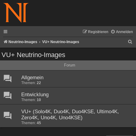
Registrieren
Anmelden
S
Neutrino-Images
VU+ Neutrino-Images
u
VU+ Neutrino-Images
c
Forum
h
e
Allgemein
Themen:
22
Entwicklung
Themen:
10
VU+ (Solo4K, Duo4K, Duo4KSE, Ultimo4K,
Zero4K, Uno4K, Uno4KSE)
Themen:
45