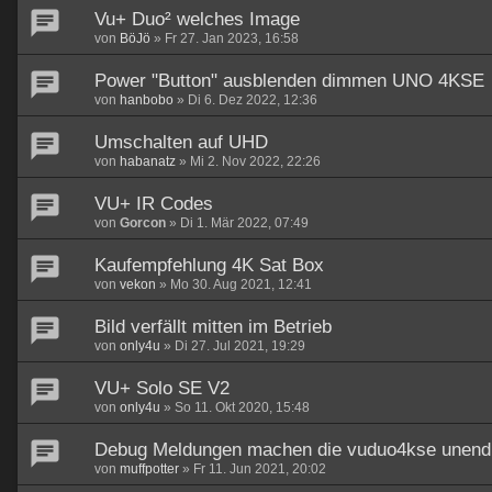
Vu+ Duo² welches Image
von
BöJö
»
Fr 27. Jan 2023, 16:58
Power "Button" ausblenden dimmen UNO 4KSE
von
hanbobo
»
Di 6. Dez 2022, 12:36
Umschalten auf UHD
von
habanatz
»
Mi 2. Nov 2022, 22:26
VU+ IR Codes
von
Gorcon
»
Di 1. Mär 2022, 07:49
Kaufempfehlung 4K Sat Box
von
vekon
»
Mo 30. Aug 2021, 12:41
Bild verfällt mitten im Betrieb
von
only4u
»
Di 27. Jul 2021, 19:29
VU+ Solo SE V2
von
only4u
»
So 11. Okt 2020, 15:48
Debug Meldungen machen die vuduo4kse unend
von
muffpotter
»
Fr 11. Jun 2021, 20:02