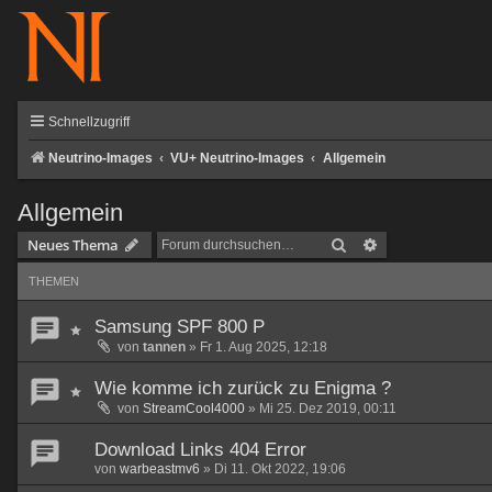
Schnellzugriff
Neutrino-Images
VU+ Neutrino-Images
Allgemein
Allgemein
Suche
Erweiterte Such
Neues Thema
THEMEN
Samsung SPF 800 P
von
tannen
»
Fr 1. Aug 2025, 12:18
Wie komme ich zurück zu Enigma ?
von
StreamCool4000
»
Mi 25. Dez 2019, 00:11
Download Links 404 Error
von
warbeastmv6
»
Di 11. Okt 2022, 19:06