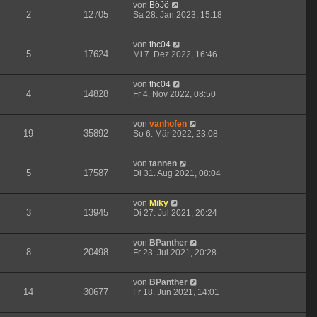
von
BöJö
2
12705
Sa 28. Jan 2023, 15:18
von
thc04
5
17624
Mi 7. Dez 2022, 16:46
von
thc04
4
14828
Fr 4. Nov 2022, 08:50
von
vanhofen
19
35892
So 6. Mär 2022, 23:08
von
tannen
5
17587
Di 31. Aug 2021, 08:04
von
Miky
3
13945
Di 27. Jul 2021, 20:24
von
BPanther
8
20498
Fr 23. Jul 2021, 20:28
von
BPanther
14
30677
Fr 18. Jun 2021, 14:01