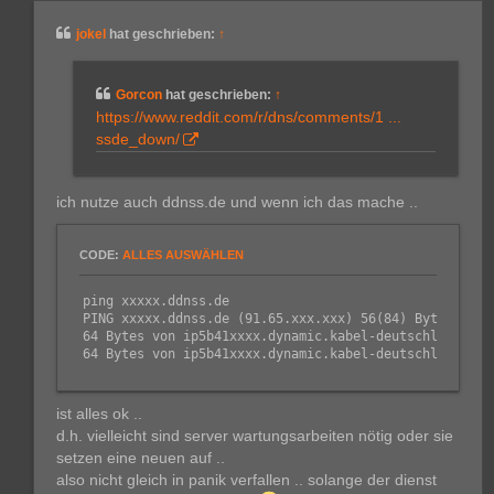
t
r
jokel
hat geschrieben:
↑
a
g
Gorcon
hat geschrieben:
↑
https://www.reddit.com/r/dns/comments/1 ...
ssde_down/
ich nutze auch ddnss.de und wenn ich das mache ..
CODE:
ALLES AUSWÄHLEN
ping xxxxx.ddnss.de

PING xxxxx.ddnss.de (91.65.xxx.xxx) 56(84) Bytes an Da
64 Bytes von ip5b41xxxx.dynamic.kabel-deutschland.de 
ist alles ok ..
d.h. vielleicht sind server wartungsarbeiten nötig oder sie
setzen eine neuen auf ..
also nicht gleich in panik verfallen .. solange der dienst