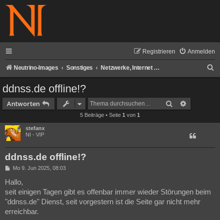
Registrieren
Anmelden
S
Neutrino-Images
Sonstiges
Netzwerke, Internet und Telekommunikation
u
ddnss.de offline!?
c
Suche
Erweiterte
Antworten
h
5 Beiträge • Seite
1
von
1
e
stefanx
NI - VIP
ddnss.de offline!?
B
Mo 9. Jun 2025, 08:03
e
i
Hallo,
t
seit einigen Tagen gibt es offenbar immer wieder Störungen beim
r
a
"ddnss.de" Dienst, seit vorgestern ist die Seite gar nicht mehr
g
erreichbar.