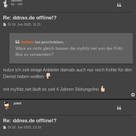
tannen
NI - VIP
Re: ddnss.de offline!?
B
Di 10. Jun 2025, 11:21
e
i
t
r
stefanx
hat geschrieben:
↑
a
g
Wäre es nicht gleich besser die myfritz.net von der Fritz-
Box zu verwenden?
nutze ich seit einige Anbieter damals auch nur noch Kohle für den
Dienst haben wollten
mit myfritz.net läuft es seit 4 Jahren Störungsfrei
jokel
Re: ddnss.de offline!?
B
Di 10. Jun 2025, 13:10
e
i