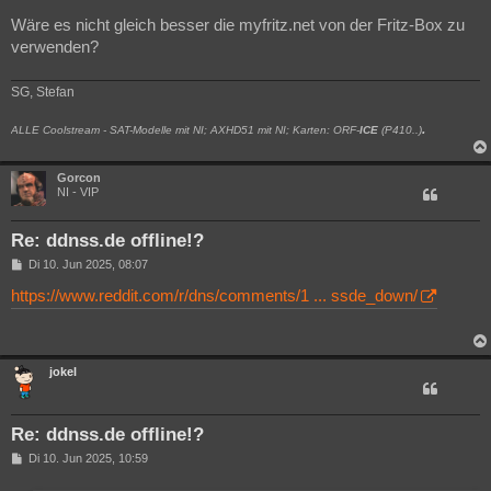
Wäre es nicht gleich besser die myfritz.net von der Fritz-Box zu
verwenden?
SG, Stefan
.
ALLE Coolstream - SAT-Modelle mit NI; AXHD51 mit NI; Karten: ORF-
ICE
(P410..)
Gorcon
NI - VIP
Re: ddnss.de offline!?
B
Di 10. Jun 2025, 08:07
e
i
https://www.reddit.com/r/dns/comments/1 ... ssde_down/
t
r
a
g
jokel
Re: ddnss.de offline!?
B
Di 10. Jun 2025, 10:59
e
i