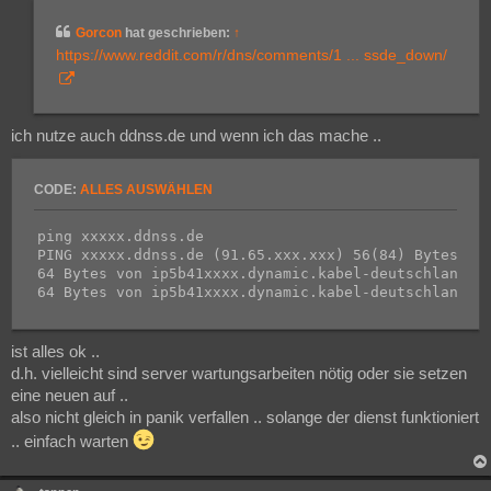
t
r
Gorcon
hat geschrieben:
↑
a
g
https://www.reddit.com/r/dns/comments/1 ... ssde_down/
ich nutze auch ddnss.de und wenn ich das mache ..
CODE:
ALLES AUSWÄHLEN
ping xxxxx.ddnss.de

PING xxxxx.ddnss.de (91.65.xxx.xxx) 56(84) Bytes an 
64 Bytes von ip5b41xxxx.dynamic.kabel-deutschland.de
ist alles ok ..
d.h. vielleicht sind server wartungsarbeiten nötig oder sie setzen
eine neuen auf ..
also nicht gleich in panik verfallen .. solange der dienst funktioniert
.. einfach warten