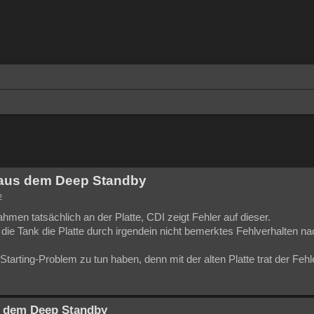
te Suche
t aus dem Deep Standby
2
ahmen tatsächlich an der Platte, CDI zeigt Fehler auf dieser.
ie Tank die Platte durch irgendein nicht bemerktes Fehlverhalten na
tarting-Problem zu tun haben, denn mit der alten Platte trat der Fehler
us dem Deep Standby