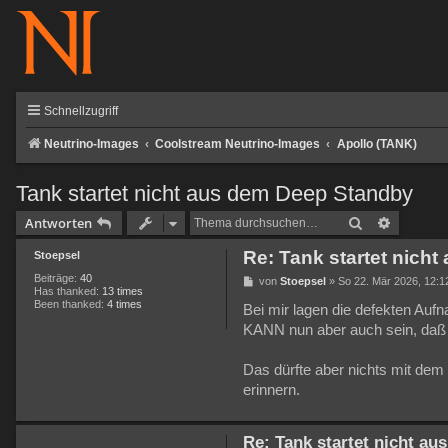
Schnellzugriff
Neutrino-Images
Coolstream Neutrino-Images
Apollo (TANK)
Tank startet nicht aus dem Deep Standby
Suche
Erweiter
Antworten
Re: Tank startet nich
Stoepsel
Beiträge:
40
B
von
Stoepsel
»
So 22. Mär 2026, 12:1
Has thanked:
13 times
e
Been thanked:
4 times
i
Bei mir lagen die defekten Aufn
t
KANN nun aber auch sein, daß d
r
a
g
Das dürfte aber nichts mit dem S
erinnern.
Re: Tank startet nicht a