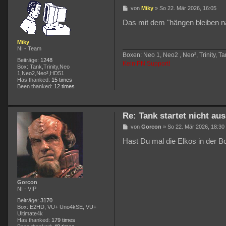
B
von
Miky
»
So 22. Mär 2026, 16:05
e
i
Das mit dem "hängen bleiben nac
t
r
a
Miky
g
NI - Team
Boxen: Neo 1, Neo2 , Neo², Trinity, T
Beiträge:
1248
Kein PN Support!
Box:
Tank,Trinity,Neo
1,Neo2,Neo²,HD51
Has thanked:
15 times
Been thanked:
12 times
Re: Tank startet nicht a
B
von
Gorcon
»
So 22. Mär 2026, 18:30
e
i
Hast Du mal die Elkos in der B
t
r
a
g
Gorcon
NI - VIP
Beiträge:
3170
Box:
E2HD, VU+ Uno4kSE, VU+
Ultimate4k
Has thanked:
179 times